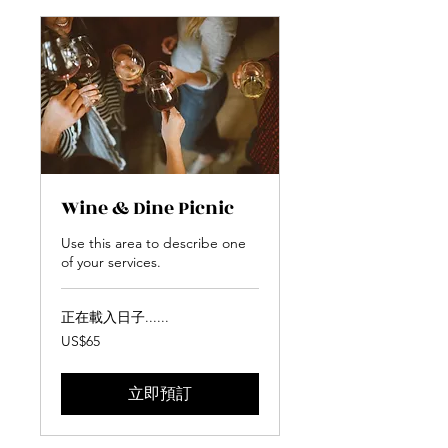
Wine & Dine Picnic
Use this area to describe one
of your services.
正在載入日子......
65
US$65
美
元
立即預訂